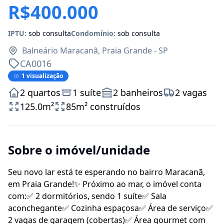
R$400.000
IPTU:
sob consulta
Condomínio:
sob consulta
Balneário Maracanã, Praia Grande - SP
CA0016
1 visualização
2 quartos
1 suíte
2 banheiros
2 vagas
125.0m²
85m² construídos
Sobre o imóvel/unidade
Seu novo lar está te esperando no bairro Maracanã,
em Praia Grande!✨ Próximo ao mar, o imóvel conta
com:✅ 2 dormitórios, sendo 1 suíte✅ Sala
aconchegante✅ Cozinha espaçosa✅ Área de serviço✅
2 vagas de garagem (cobertas)✅ Área gourmet com