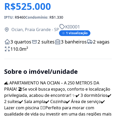
R$525.000
IPTU:
R$460
Condomínio:
R$1.330
KI0001
Ocian, Praia Grande - SP
1 visualização
3 quartos
2 suítes
3 banheiros
2 vagas
110.0m²
Sobre o imóvel/unidade
🌊 APARTAMENTO NA OCIAN – A 250 METROS DA
PRAIA! 🏖️Se você busca espaço, conforto e localização
privilegiada, acabou de encontrar! ✨✔️ 3 dormitórios✔️
2 suítes✔️ Sala ampla✔️ Cozinha✔️ Área de serviço✔️
Lazer com piscina 🏊‍♂️Perfeito para morar com
qualidade de vida ou investir em uma das regiões mais